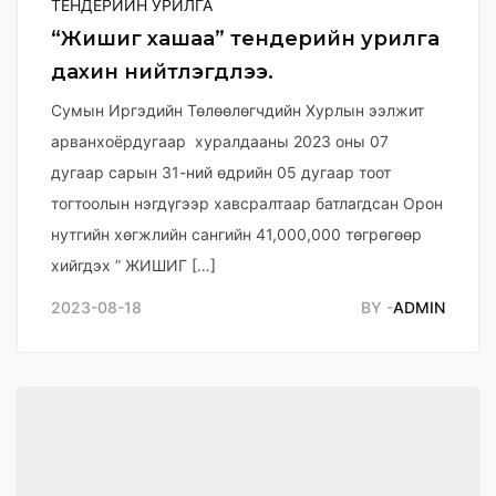
ТЕНДЕРИЙН УРИЛГА
“Жишиг хашаа” тендерийн урилга
дахин нийтлэгдлээ.
Сумын Иргэдийн Төлөөлөгчдийн Хурлын ээлжит
арванхоёрдугаар хуралдааны 2023 оны 07
дугаар сарын 31-ний өдрийн 05 дугаар тоот
тогтоолын нэгдүгээр хавсралтаар батлагдсан Орон
нутгийн хөгжлийн сангийн 41,000,000 төгрөгөөр
хийгдэх ” ЖИШИГ […]
2023-08-18
BY -
ADMIN