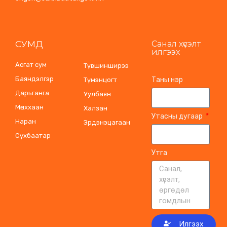
СУМД
Санал хүсэлт
илгээх
Асгат сум
Түвшинширээ
Баяндэлгэр
Таны нэр
Түмэнцогт
Дарьганга
Уулбаян
Мөнххаан
Халзан
Утасны дугаар
Наран
Эрдэнэцагаан
Сүхбаатар
Утга
Илгээх