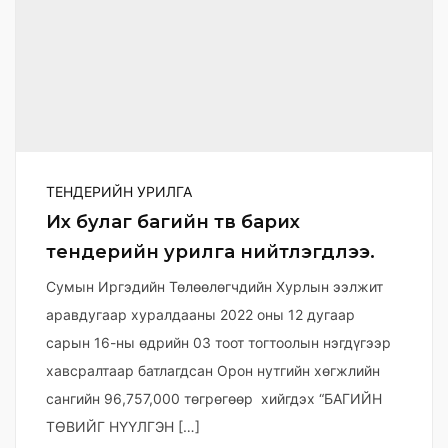
ТЕНДЕРИЙН УРИЛГА
Их булаг багийн төв барих
тендерийн урилга нийтлэгдлээ.
Сумын Иргэдийн Төлөөлөгчдийн Хурлын ээлжит
аравдугаар хуралдааны 2022 оны 12 дугаар
сарын 16-ны өдрийн 03 тоот тогтоолын нэгдүгээр
хавсралтаар батлагдсан Орон нутгийн хөгжлийн
сангийн 96,757,000 төгрөгөөр хийгдэх “БАГИЙН
ТӨВИЙГ НҮҮЛГЭН […]