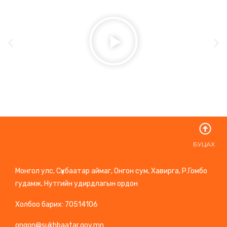
БУЦАХ
Монгол улс, Сүхбаатар аймаг, Онгон сум, Хавирга, Р.Гомбо
гудамж, Нутгийн удирдлагын ордон
Холбоо барих: 70514106
ongon@sukhbaatar.gov.mn