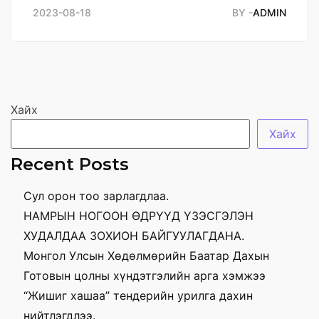
2023-08-18
BY -
ADMIN
Хайх
Хайх
Recent Posts
Сул орон тоо зарлагдлаа.
НАМРЫН НОГООН ӨДРҮҮД ҮЗЭСГЭЛЭН
ХУДАЛДАА ЗОХИОН БАЙГУУЛАГДАНА.
Монгол Улсын Хөдөлмөрийн Баатар Дахын
Готовын цолны хүндэтгэлийн арга хэмжээ
“Жишиг хашаа” тендерийн урилга дахин
нийтлэгдлээ.